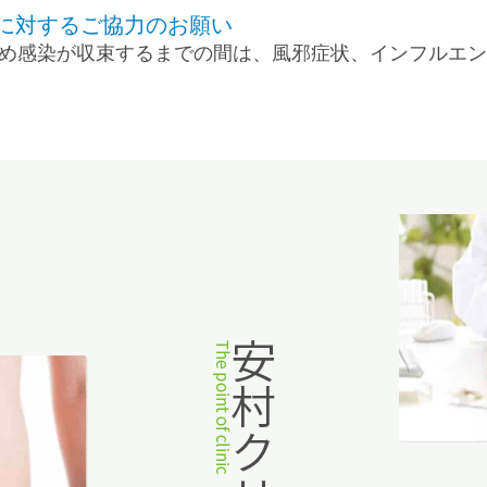
に対するご協力のお願い
め感染が収束するまでの間は、風邪症状、インフルエン
針といたしました。
5度以上の発熱のあるかたは受診時間を指定しますのでま
しくお願いいたします。
の胃内視鏡検査(鼻から可能、静脈麻酔対応),便潜血反
予約を取って下さい。
安村クリニックのポイント