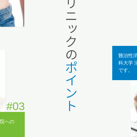
難治性
科大学
です。
#03
院への