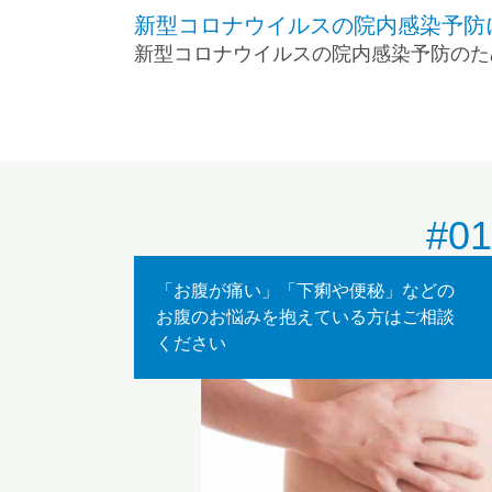
新型コロナウイルスの院内感染予防
新型コロナウイルスの院内感染予防のた
用車内もしくは風除室での診察を行う方
風邪症状、インフルエンザ症状、37.
ご迷惑をおかけしますが、ご協力の程宜
健診二次検査
胃バリウム検査で異常を指摘された方へ
#01
麻酔対応)を承ります。
電話で予約して下さい。
「お腹が痛い」「下痢や便秘」などの
お腹のお悩みを抱えている方はご相談
風疹ワクチンのお知らせ。
ください
風疹ワクチン摂取ご希望の方は、電話で